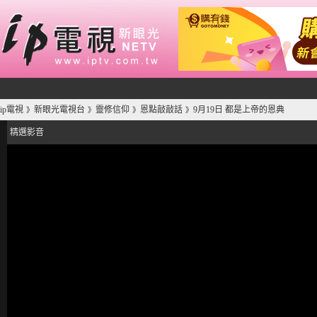
ip電視
新眼光電視台
靈修信仰
恩點敲敲話
9月19日 都是上帝的恩典
》
》
》
》
精選影音