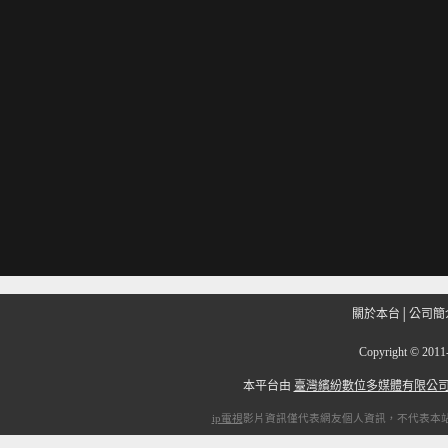
關於本台
│
公司簡
Copyright
©
201
本平台由
臺灣繽紛數位多媒體有限公
ip電視
影片資訊僅代表網友個人資訊，不代表本