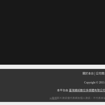
關於本台
│
公司簡
Copyright
©
201
本平台由
臺灣繽紛數位多媒體有限公
ip電視
影片資訊僅代表網友個人資訊，不代表本