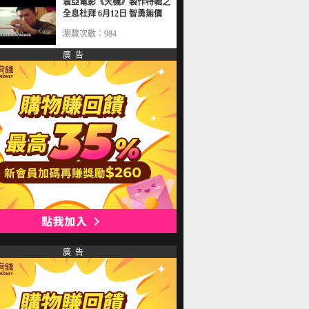
寰亞電影《天機》製作特輯之
全息杜拜 6月12日 智勇無價
瀏覽次數：984
廣 告
廣 告