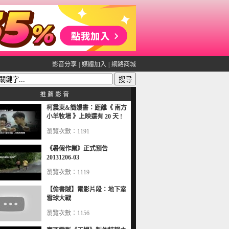
影音分享
|
媒體加入
|
網路商城
推 薦 影 音
柯震東&簡嫚書：距離《 南方
小羊牧場 》上映還有 20 天 !
瀏覽次數：1191
《暑假作業》正式預告
20131206-03
瀏覽次數：1119
【偷書賊】電影片段：地下室
雪球大戰
瀏覽次數：1156