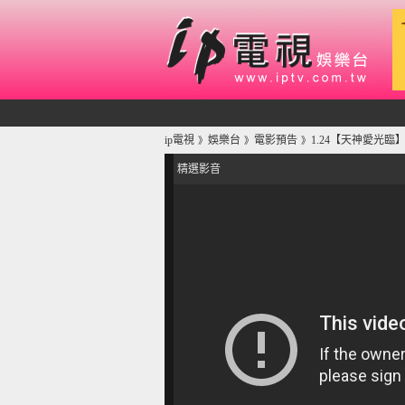
ip電視
娛樂台
電影預告
1.24【天神愛光臨
》
》
》
精選影音