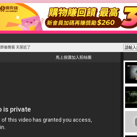
】醉後晚餐 天菜近了
馬上按讚加入粉絲團