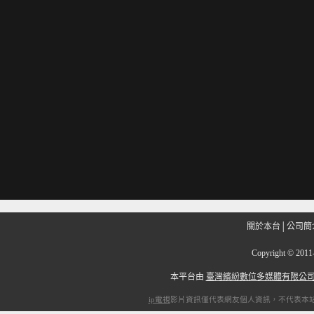
關於本台
│
公司簡
Copyright
©
201
本平台由
臺灣繽紛數位多媒體有限公
ip電視
影片資訊僅代表網友個人資訊，不代表本