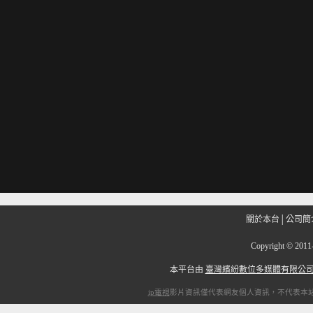
關於本台
│
公司簡
Copyright
©
201
本平台由
臺灣繽紛數位多媒體有限公
ip電視
影片資訊僅代表網友個人資訊，不代表本