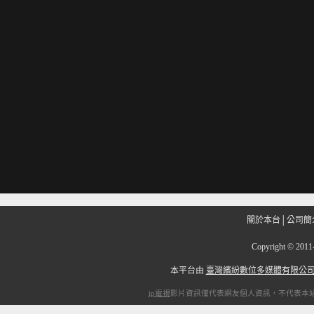
關於本台
│
公司簡
Copyright
©
201
本平台由
臺灣繽紛數位多媒體有限公
ip電視
影片資訊僅代表網友個人資訊，不代表本