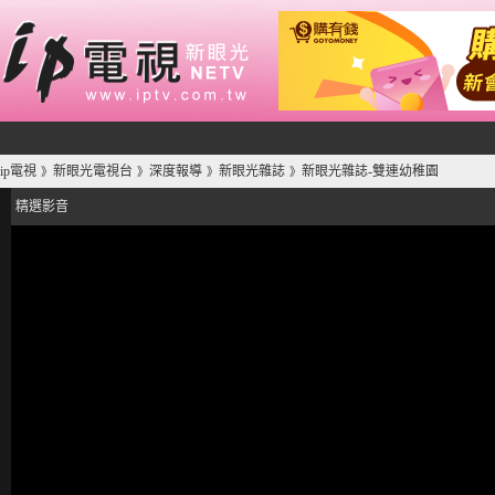
ip電視
新眼光電視台
深度報導
新眼光雜誌
新眼光雜誌-雙連幼稚園
》
》
》
》
精選影音