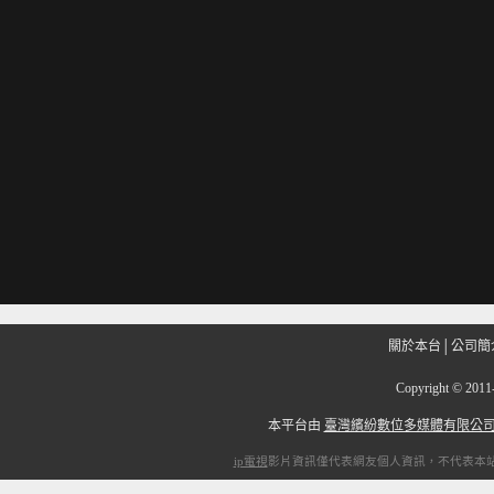
關於本台
│
公司簡
Copyright
©
201
本平台由
臺灣繽紛數位多媒體有限公
ip電視
影片資訊僅代表網友個人資訊，不代表本