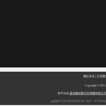
關於本台
│
公司簡
Copyright
©
201
本平台由
臺灣繽紛數位多媒體有限公
ip電視
影片資訊僅代表網友個人資訊，不代表本