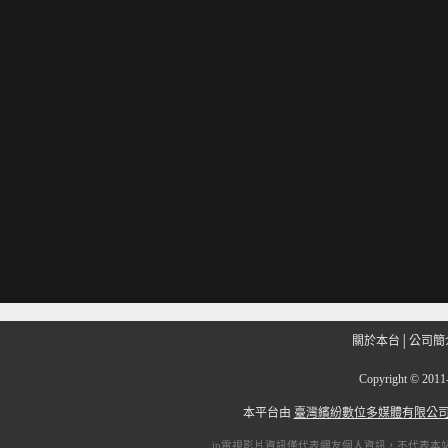
關於本台
│
公司簡
Copyright
©
201
本平台由
臺灣繽紛數位多媒體有限公
ip電視
影片資訊僅代表網友個人資訊，不代表本