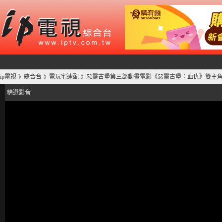
ip電視
綜合台
電玩宅速配
惡靈古堡第三部動畫電影《惡靈古堡：血仇》雙主
》
》
》
精選影音