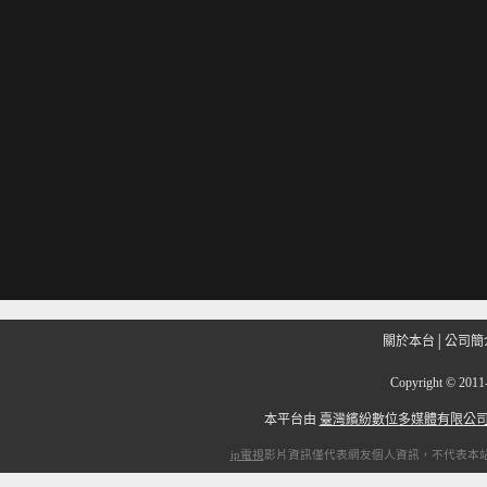
關於本台
│
公司簡
Copyright
©
201
本平台由
臺灣繽紛數位多媒體有限公
ip電視
影片資訊僅代表網友個人資訊，不代表本