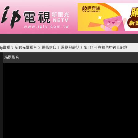
ip電視
新眼光電視台
靈修信仰
恩點敲敲話
5月12日 在禱告中彼此紀念
》
》
》
》
精選影音