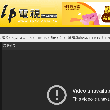
ip電視
My-Cartoon
MY KIDS TV
節目預告
《動漫最前線ANIC FRONT》1
》
》
》
》
精選影音