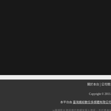
關於本台
│
公司簡
Copyright
©
201
本平台由
臺灣繽紛數位多媒體有限公
ip電視
影片資訊僅代表網友個人資訊，不代表本