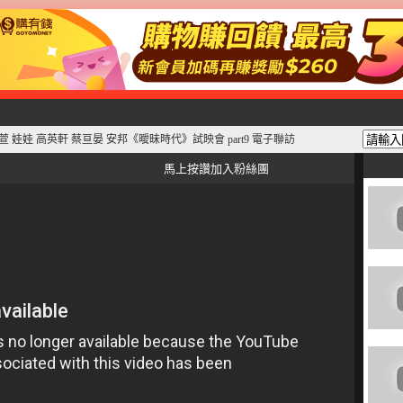
魏如萱 娃娃 高英軒 蔡亘晏 安邦《曖昧時代》試映會 part9 電子聯訪
馬上按讚加入粉絲團