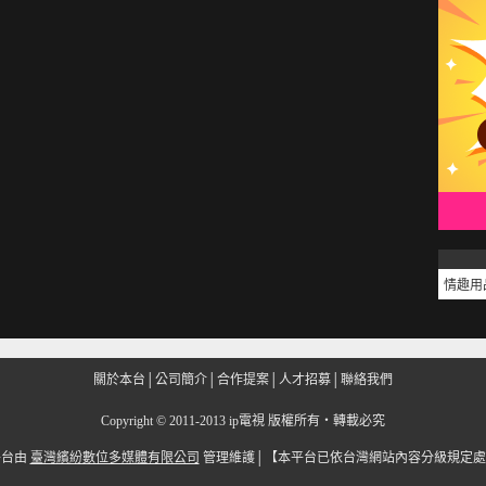
情趣用
關於本台
│
公司簡介
│
合作提案
│
人才招募
│
聯絡我們
Copyright
©
2011-2013 ip電視 版權所有‧轉載必究
平台由
臺灣繽紛數位多媒體有限公司
管理維護│
【本平台已依台灣網站內容分級規定處