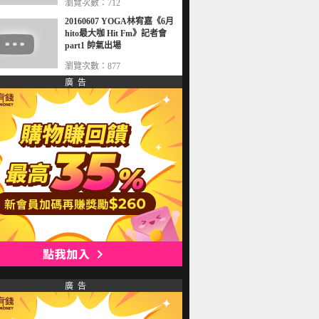
瀏覽次數：712
20160607 YOGA林宥嘉《6月
hito最大咖 Hit Fm》記者會
part1 帥氣出場
瀏覽次數：877
廣 告
廣 告