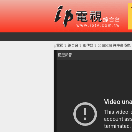
ip電視
綜合台
那傳媒
20160226 許時豪 
》
》
》
精選影音