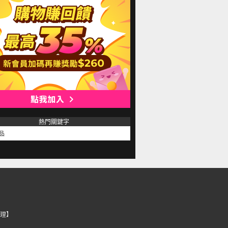
熱門關鍵字
品
理】