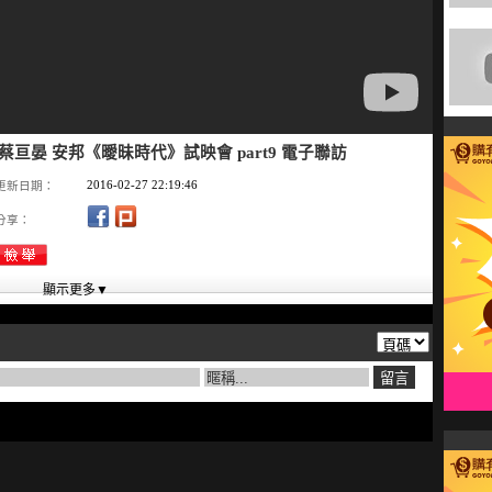
軒 蔡亘晏 安邦《曖昧時代》試映會 part9 電子聯訪
2016-02-27 22:19:46
更新日期：
分享：