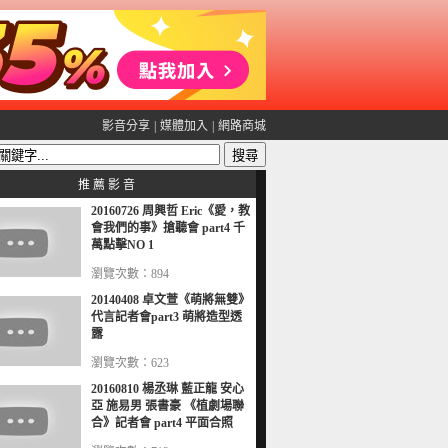
影音分享
|
媒體加入
|
網路商城
推 薦 影 音
20160726 周興哲 Eric《愛，教
會我們的事》搶聽會 part4 千
萬點擊NO 1
瀏覽次數：894
20140408 卓文萱《萌將無雙》
代言記者會part3 萌將造型透
露
瀏覽次數：623
20160810 楊丞琳 藍正龍 安心
亞 施易男 張書豪 《植劇場聯
合》記者會 part4 平面合照