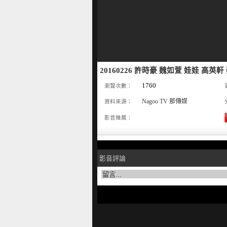
20160226 許時豪 魏如萱 娃娃 高英
1760
瀏覽次數：
Nagoo TV 那傳媒
資料來源：
影音推薦：
影音評論