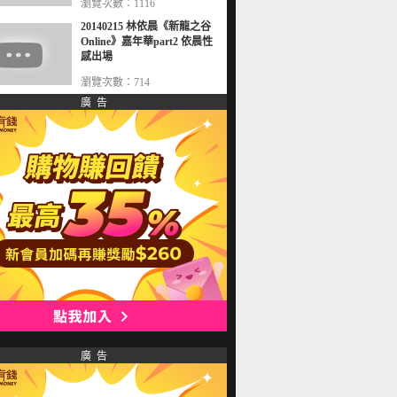
瀏覽次數：1116
20140215 林依晨《新龍之谷
Online》嘉年華part2 依晨性
感出場
瀏覽次數：714
廣 告
廣 告