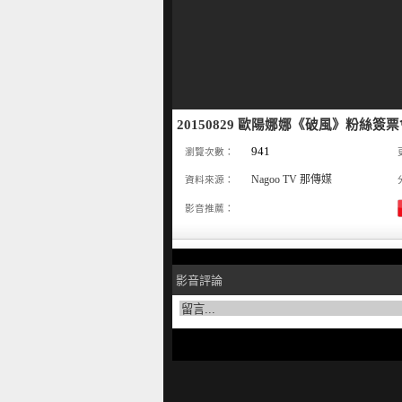
20150829 歐陽娜娜《破風》粉絲簽票
941
瀏覽次數：
Nagoo TV 那傳媒
資料來源：
影音推薦：
影音評論