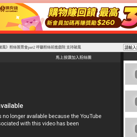
娜《破風》粉絲簽票會part2 呼籲粉絲前進戲院 支持破風
馬上按讚加入粉絲團