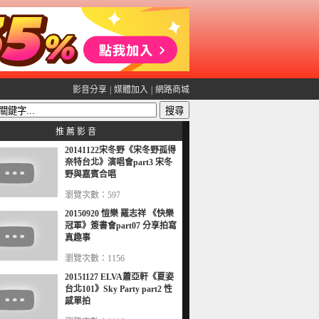
影音分享
|
媒體加入
|
網路商城
推 薦 影 音
20141122宋冬野《宋冬野孤得
奈特台北》演唱會part3 宋冬
野與嘉賓合唱
瀏覽次數：597
20150920 愷樂 羅志祥 《快樂
冠軍》簽書會part07 分享拍寫
真趣事
瀏覽次數：1156
20151127 ELVA蕭亞軒《夏姿
台北101》Sky Party part2 性
感單拍