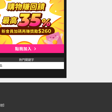
熱門關鍵字
品
理】