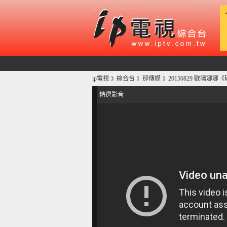
ip電視
綜合台
那傳媒
20150829 歐陽娜
》
》
》
精選影音