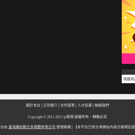
情趣用
關於本台
│
公司簡介
│
合作提案
│
人才招募
│
聯絡我們
Copyright
©
2011-2013 ip電視 版權所有‧轉載必究
平台由
臺灣繽紛數位多媒體有限公司
管理維護│
【本平台已依台灣網站內容分級規定處