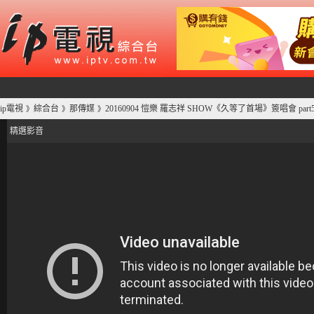
ip電視
綜合台
那傳媒
20160904 愷樂 羅志祥 SHOW《久等了首場》簽唱會 par
》
》
》
精選影音