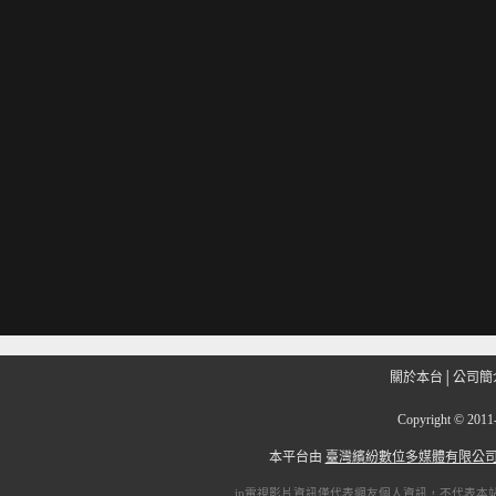
關於本台
│
公司簡
Copyright
©
201
本平台由
臺灣繽紛數位多媒體有限公
ip電視
影片資訊僅代表網友個人資訊，不代表本