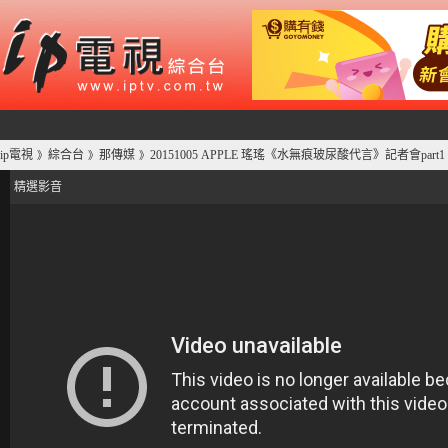
ip電視
綜合台
那傳媒
20151005 APPLE 瑤瑤《水無痕玻尿酸代言》記者會par
》
》
》
精選影音