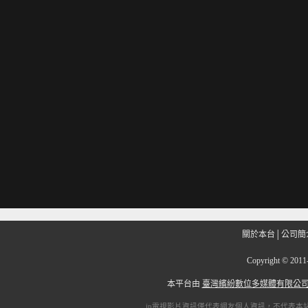
關於本台
│
公司簡
Copyright
©
201
本平台由
臺灣繽紛數位多媒體有限公
ip電視
影片資訊僅代表網友個人資訊，不代表本