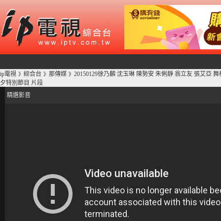
ip電視
綜合台
那傳媒
20150129徐乃麟 沈玉琳 陳勢安 朱俐靜 翁立友 張艾亞 舞棍
》
》
》
夕特別節目 片段
精選影音