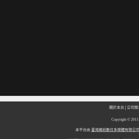
關於本台
│
公司簡
Copyright
©
201
本平台由
臺灣繽紛數位多媒體有限公