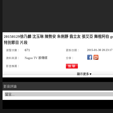
20150129徐乃麟 沈玉琳 陳勢安 朱俐靜 翁立友 張艾亞 舞棍阿伯 g
特別節目 片段
671
2015-01-30 20:23:17
瀏覽次數：
更新日期：
Nagoo TV 那傳媒
資料來源：
分享：
影音推薦：
影音評論