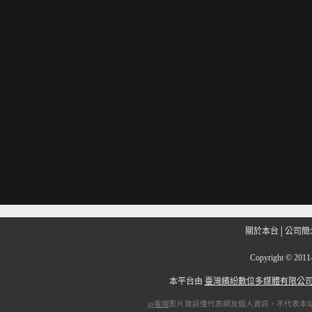
關於本台
│
公司簡
Copyright
©
201
本平台由
臺灣繽紛數位多媒體有限公
ip電視
影片資訊僅代表網友個人資訊，不代表本