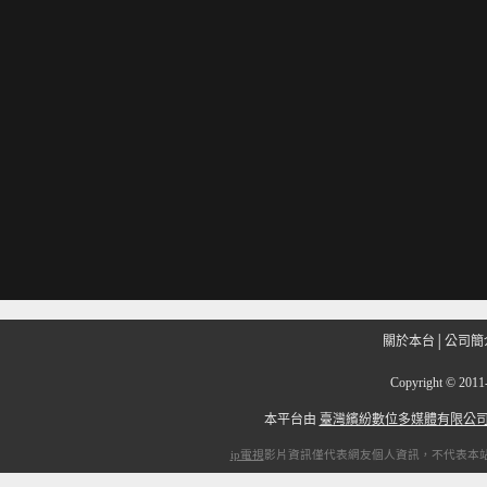
關於本台
│
公司簡
Copyright
©
201
本平台由
臺灣繽紛數位多媒體有限公
ip電視
影片資訊僅代表網友個人資訊，不代表本