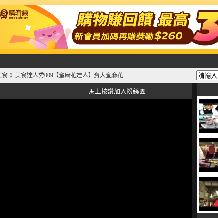
美食
美食達人秀009【蜜麻花達人】寶大蜜麻花
》
馬上按讚加入粉絲團