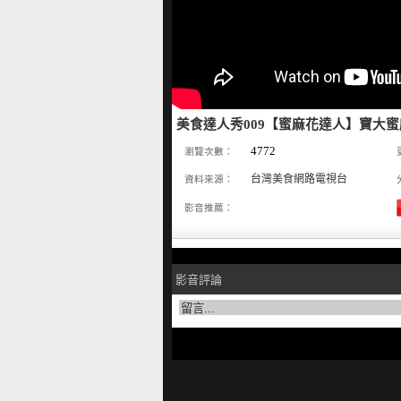
美食達人秀009【蜜麻花達人】寶大
4772
瀏覽次數：
台灣美食網路電視台
資料來源：
影音推薦：
影音評論