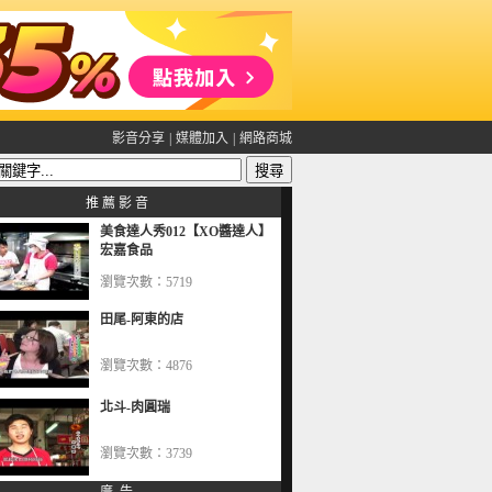
影音分享
|
媒體加入
|
網路商城
推 薦 影 音
美食達人秀012【XO醬達人】
宏嘉食品
瀏覽次數：5719
田尾-阿東的店
瀏覽次數：4876
北斗-肉圓瑞
瀏覽次數：3739