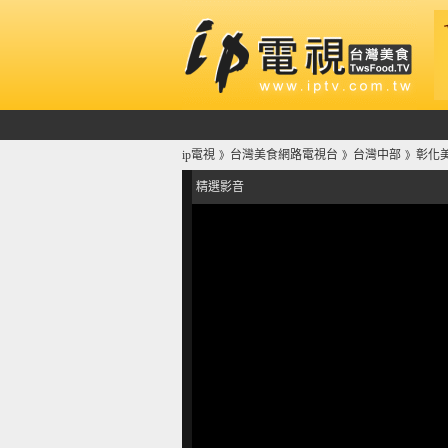
ip電視
台灣美食網路電視台
台灣中部
彰化
》
》
》
精選影音