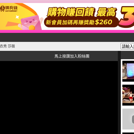
內衣秀 莎薇
馬上按讚加入粉絲團