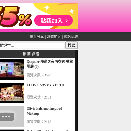
影音分享
|
媒體加入
|
網路商城
推 薦 影 音
Qsquare 時尚之夜內衣秀 曼黛
瑪璉 (2)
瀏覽次數：3526
I LOVE SAVVY ZERO+
瀏覽次數：2161
Olivia Palermo Inspired
Makeup
瀏覽次數：2118