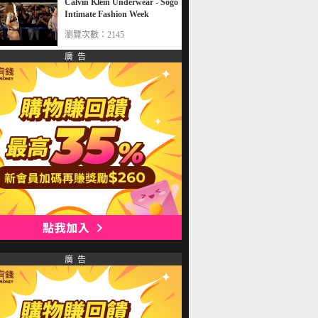
Calvin Klein Underwear - Sogo
Intimate Fashion Week
瀏覽次數：2145
廣 告
廣 告