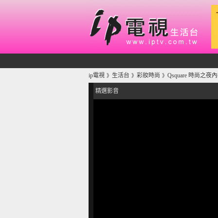
ip電視
生活台
彩妝時尚
Qsquare 時尚之夜
》
》
》
精選影音