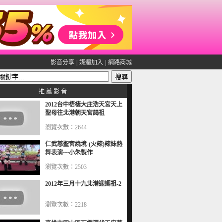
影音分享
|
媒體加入
|
網路商城
推 薦 影 音
2012台中梧棲大庄浩天宮天上
聖母往北港朝天宮謁祖
瀏覽次數：2644
仁武慈聖宮繞境-(火辣)辣妹熱
舞表演~~小朱製作
瀏覽次數：2503
2012年三月十九北港迎媽祖-2
瀏覽次數：2218