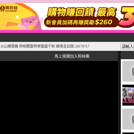
 火山爆發雞 恭祝關聖帝君聖誕千秋 繞境全記錄-20170717
馬上按讚加入粉絲團