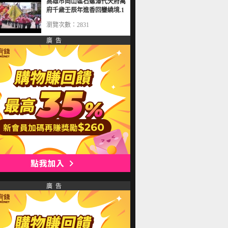
高雄市岡山區石螺潭代天府萬
府千歲壬辰年進香回鑾繞境.1
瀏覽次數：2831
廣 告
廣 告