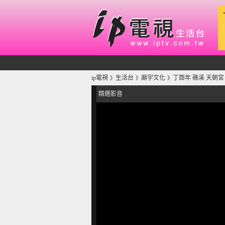
ip電視
生活台
廟宇文化
丁酉年 礁溪 天朝宮
》
》
》
精選影音