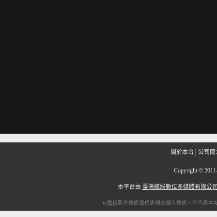
關於本台
│
公司簡
Copyright
©
201
本平台由
臺灣繽紛數位多媒體有限公
ip電視
影片資訊僅代表網友個人資訊，不代表本