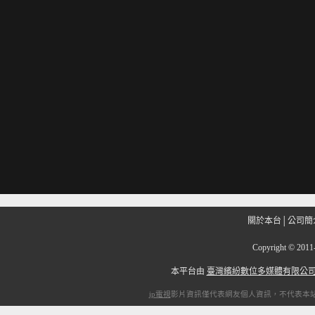
關於本台
│
公司簡
Copyright
©
201
本平台由
臺灣繽紛數位多媒體有限公
ip電視
影片資訊僅代表網友個人資訊，不代表本