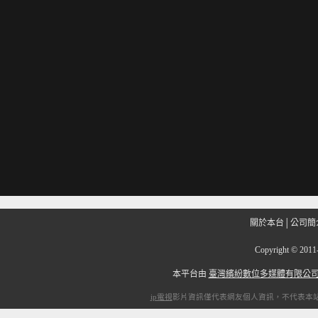
關於本台
│
公司簡
Copyright
©
201
本平台由
臺灣繽紛數位多媒體有限公
ip電視
影片資訊僅代表網友個人資訊，不代表本