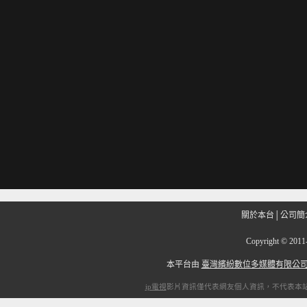
關於本台
│
公司簡
Copyright
©
201
本平台由
臺灣繽紛數位多媒體有限公
ip電視
影片資訊僅代表網友個人資訊，不代表本