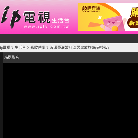
ip電視
生活台
彩妝時尚
浪漫臺灣婚訂 溫馨家族旅遊(完整版)
》
》
》
精選影音