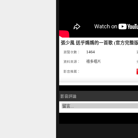
張少風 送乎媽媽的一首歌 (官方完整版
1464
瀏覽次數：
禧多唱片
資料來源：
影音推薦：
影音評論