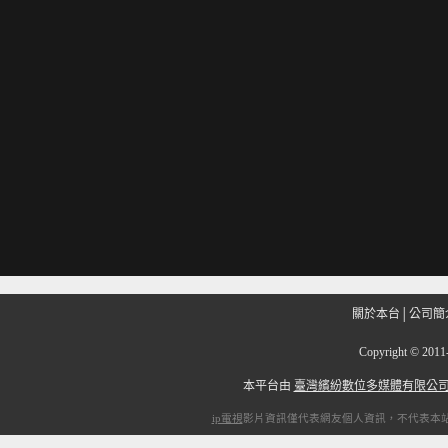
關於本台
│
公司簡
Copyright
©
201
本平台由
臺灣繽紛數位多媒體有限公
ip電視
影片資訊僅代表網友個人資訊，不代表本