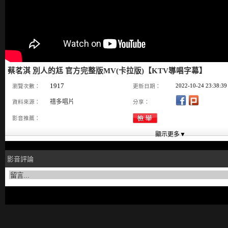
蔡茗淇 別人的尪 官方完整版MV(卡拉版)【KTV導唱字幕】
1917
2022-10-24 23:38:39
瀏覽次數：
更新日期：
禧多唱片
資料來源：
分享：
影音推薦：
影音評論