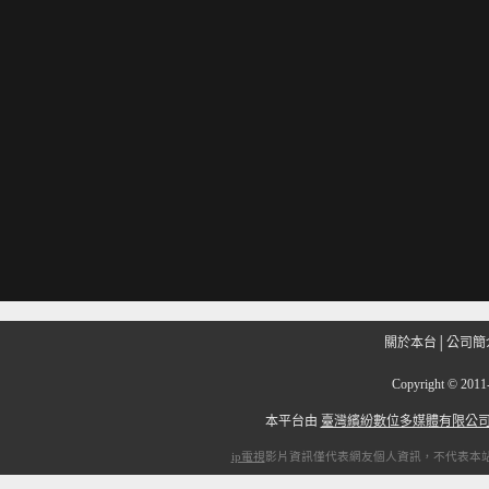
關於本台
│
公司簡
Copyright
©
201
本平台由
臺灣繽紛數位多媒體有限公
ip電視
影片資訊僅代表網友個人資訊，不代表本