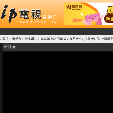
ip電視
音樂台
禧多唱片
蔡茗淇 別人的尪 官方完整版MV(卡拉版)【KTV導唱
》
》
》
精選影音