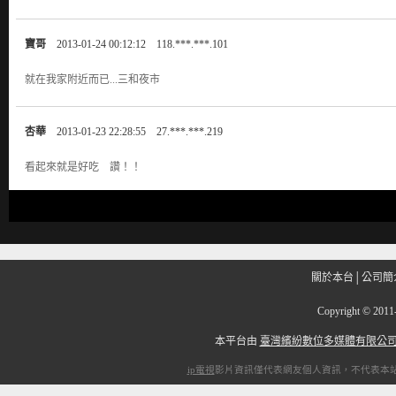
寶哥
2013-01-24 00:12:12 118.***.***.101
就在我家附近而已...三和夜市
杏華
2013-01-23 22:28:55 27.***.***.219
看起來就是好吃 讚！！
關於本台
│
公司簡
Copyright
©
201
本平台由
臺灣繽紛數位多媒體有限公
ip電視
影片資訊僅代表網友個人資訊，不代表本