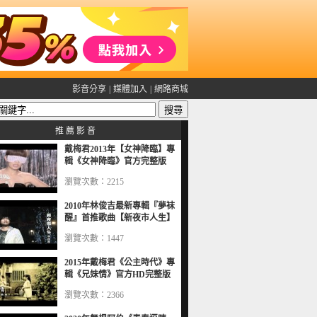
影音分享
|
媒體加入
|
網路商城
推 薦 影 音
戴梅君2013年【女神降臨】專
輯《女神降臨》官方完整版
瀏覽次數：2215
2010年林俊吉最新專輯『夢袜
醒』首推歌曲【新夜市人生】
瀏覽次數：1447
2015年戴梅君《公主時代》專
輯《兄妹情》官方HD完整版
瀏覽次數：2366