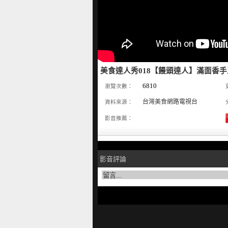
美食達人秀018【饅頭達人】滿面香
6810
瀏覽次數：
台灣美食網路電視台
資料來源：
影音推薦：
影音評論