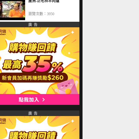
蘆洲-正老林羊肉爐
瀏覽次數：3950
廣 告
廣 告