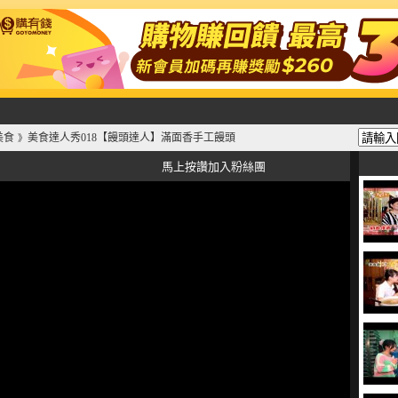
美食
美食達人秀018【饅頭達人】滿面香手工饅頭
》
馬上按讚加入粉絲團