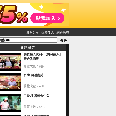
影音分享
|
媒體加入
|
網路商城
推 薦 影 音
美食達人秀014【肉乾達人】
黃金香肉乾
瀏覽次數：6194
台北-阿潘廚房
瀏覽次數：4006
三峽-牛香軒金牛角
瀏覽次數：5612