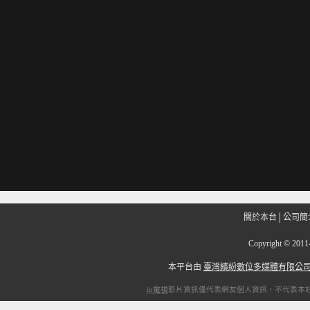
關於本台
│
公司簡
Copyright
©
201
本平台由
臺灣繽紛數位多媒體有限公
ip電視
影片資訊僅代表網友個人資訊，不代表本