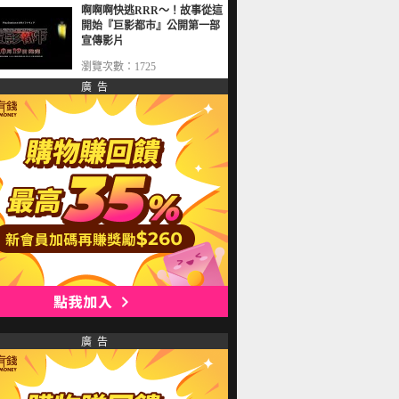
啊啊啊快逃RRR～！故事從這
開始『巨影都市』公開第一部
宣傳影片
瀏覽次數：1725
廣 告
廣 告