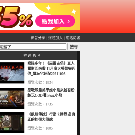
影音分享
|
媒體加入
|
網路商城
推 薦 影 音
睽違多年！《惡靈古堡》真人
電影回來啦 11月底大螢幕嚇死
你_電玩宅速配20211008
瀏覽次數：1934
星戰隊最美學姐小熊來號召粉
絲玩COD囉 Feat.小熊
瀏覽次數：1735
《臥龍傳說》行動卡牌登場 真
正的抄很大傳說
瀏覽次數：1005