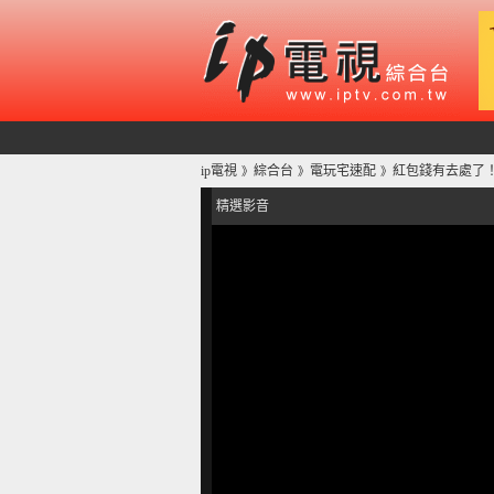
ip電視
綜合台
電玩宅速配
紅包錢有去處了！S
》
》
》
精選影音