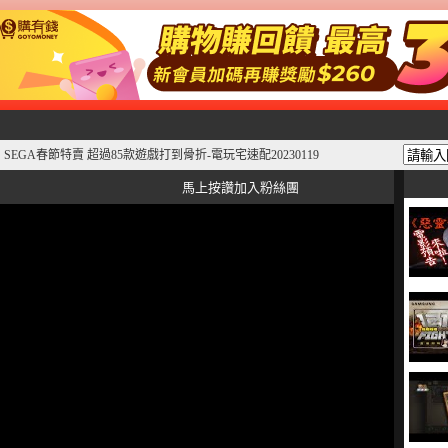
EGA春節特賣 超過85款遊戲打到骨折-電玩宅速配20230119
馬上按讚加入粉絲團