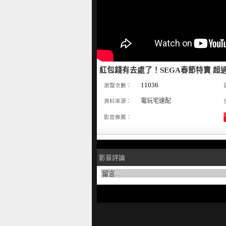
紅包錢有去處了！SEGA春節特賣 超過8
11036
瀏覽次數：
電玩宅速配
資料來源：
影音推薦：
影音評論