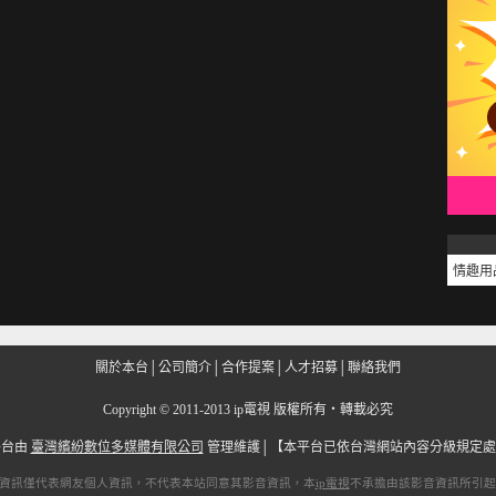
情趣用
關於本台
│
公司簡介
│
合作提案
│
人才招募
│
聯絡我們
Copyright
©
2011-2013 ip電視 版權所有‧轉載必究
平台由
臺灣繽紛數位多媒體有限公司
管理維護│
【本平台已依台灣網站內容分級規定處
資訊僅代表網友個人資訊，不代表本站同意其影音資訊，本
ip電視
不承擔由該影音資訊所引起