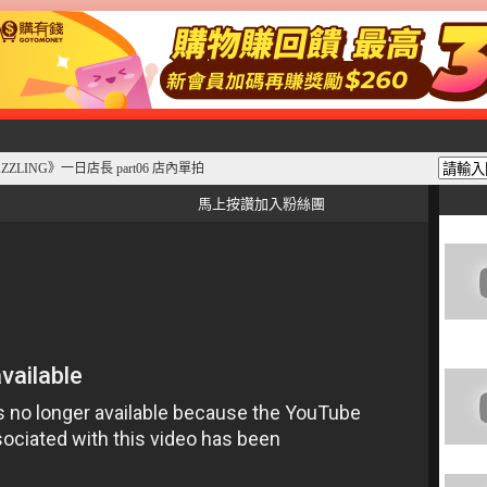
AZZLING》一日店長 part06 店內單拍
馬上按讚加入粉絲團