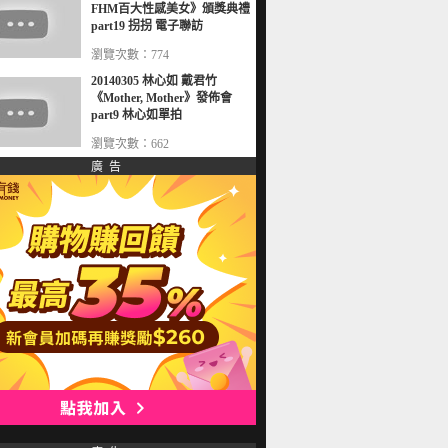
FHM百大性感美女》頒獎典禮
part19 拐拐 電子聯訪
瀏覽次數：774
20140305 林心如 戴君竹
《Mother, Mother》發佈會
part9 林心如單拍
瀏覽次數：662
廣 告