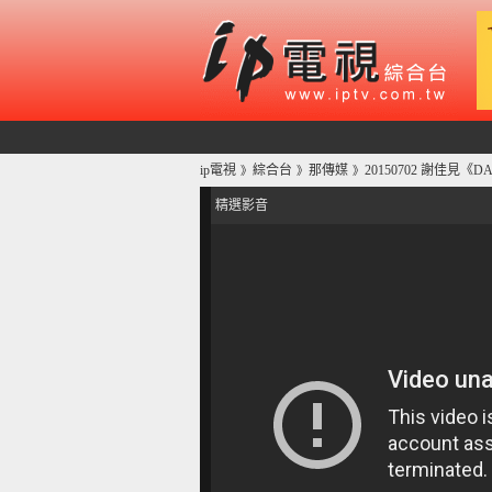
ip電視
綜合台
那傳媒
20150702 謝佳見《D
》
》
》
精選影音