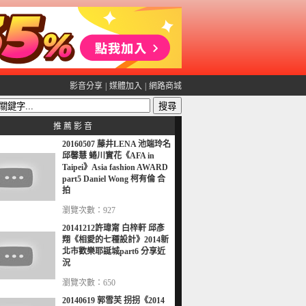
影音分享
|
媒體加入
|
網路商城
推 薦 影 音
20160507 藤井LENA 池端玲名
邱馨慧 蜷川實花《AFA in
Taipei》Asia fashion AWARD
part5 Daniel Wong 柯有倫 合
拍
瀏覽次數：927
20141212許瑋甯 白梓軒 邱彥
翔《相愛的七種設計》2014新
北市歡樂耶誕城part6 分享近
況
瀏覽次數：650
20140619 郭雪芙 拐拐《2014