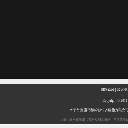
關於本台
│
公司簡
Copyright
©
201
本平台由
臺灣繽紛數位多媒體有限公
ip電視
影片資訊僅代表網友個人資訊，不代表本