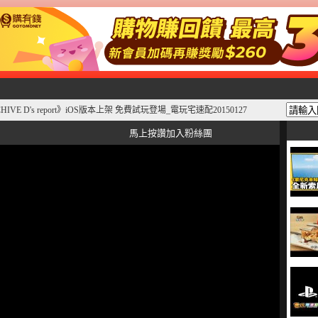
CHIVE D's report》iOS版本上架 免費試玩登場_電玩宅速配20150127
馬上按讚加入粉絲團