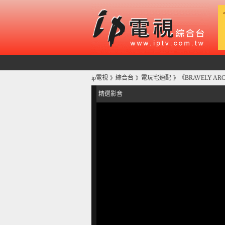
ip電視
綜合台
電玩宅速配
《BRAVELY AR
》
》
》
精選影音