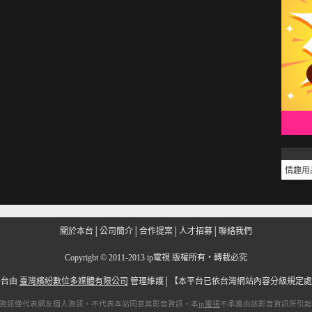
情趣用
關於本台
│
公司簡介
│
合作提案
│
人才招募
│
聯絡我們
Copyright
©
2011-2013 ip電視 版權所有‧轉載必究
平台由
臺灣繽紛數位多媒體有限公司
管理維護│
【本平台已依台灣網站內容分級規定處
資訊僅代表網友個人資訊，不代表本站同意其影音資訊，本
ip電視
不承擔由該影音資訊所引起