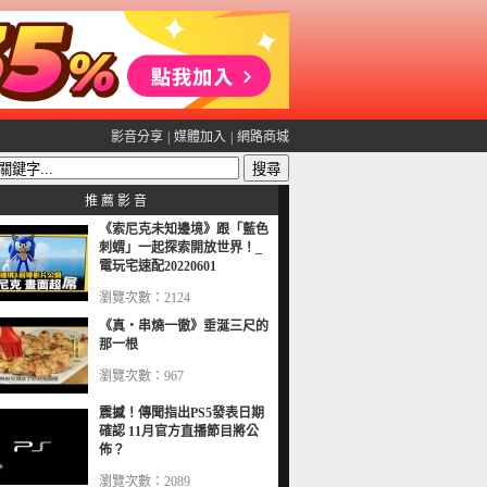
影音分享
|
媒體加入
|
網路商城
推 薦 影 音
《索尼克未知邊境》跟「藍色
刺蝟」一起探索開放世界！_
電玩宅速配20220601
瀏覽次數：2124
《真・串燒一徹》垂涎三尺的
那一根
瀏覽次數：967
震撼！傳聞指出PS5發表日期
確認 11月官方直播節目將公
佈？
瀏覽次數：2089