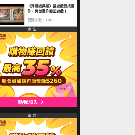
《浮世繪英雄》當遊戲變成畫
作，再從畫作變回遊戲！
瀏覽次數：1197
廣 告
廣 告