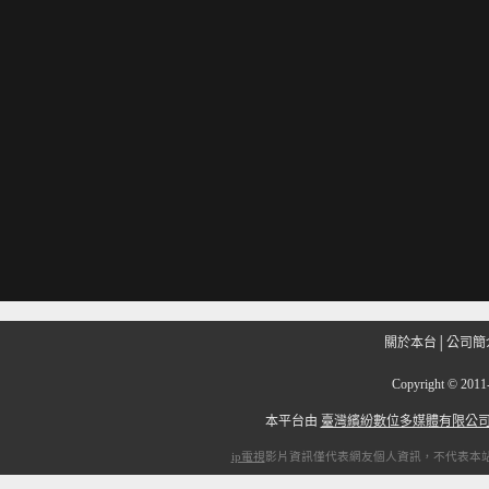
關於本台
│
公司簡
Copyright
©
201
本平台由
臺灣繽紛數位多媒體有限公
ip電視
影片資訊僅代表網友個人資訊，不代表本