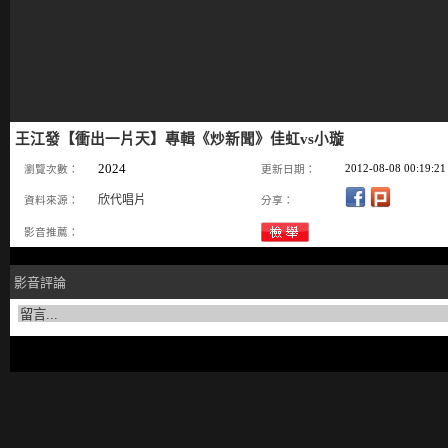
王江發【衝出一片天】專輯《炒新聞》佳虹vs小璇
2024
2012-08-08 00:19:21
瀏覽次數：
更新日期：
欣代唱片
資料來源：
分享：
影音推薦：
影音評論