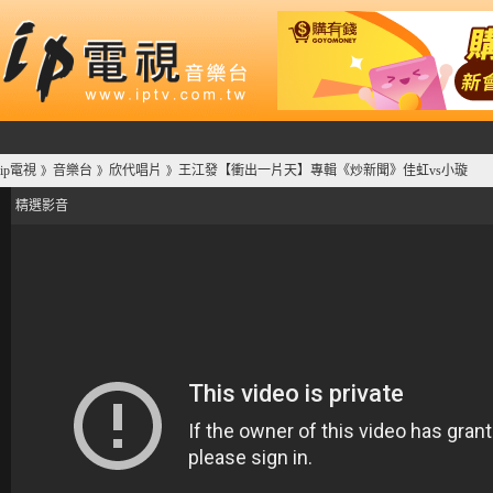
ip電視
音樂台
欣代唱片
王江發【衝出一片天】專輯《炒新聞》佳虹vs小璇
》
》
》
精選影音