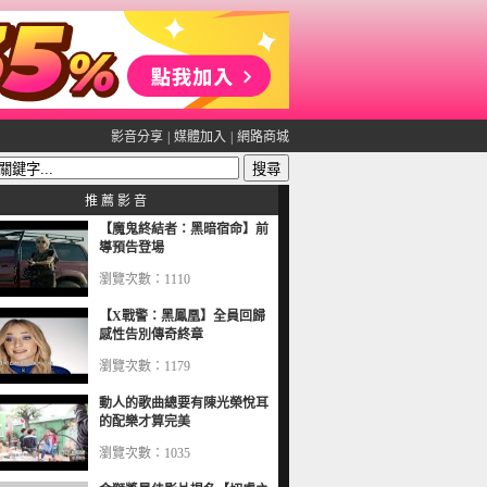
影音分享
|
媒體加入
|
網路商城
推 薦 影 音
【魔鬼終結者：黑暗宿命】前
導預告登場
瀏覽次數：1110
【X戰警：黑鳳凰】全員回歸
感性告別傳奇終章
瀏覽次數：1179
動人的歌曲總要有陳光榮悅耳
的配樂才算完美
瀏覽次數：1035