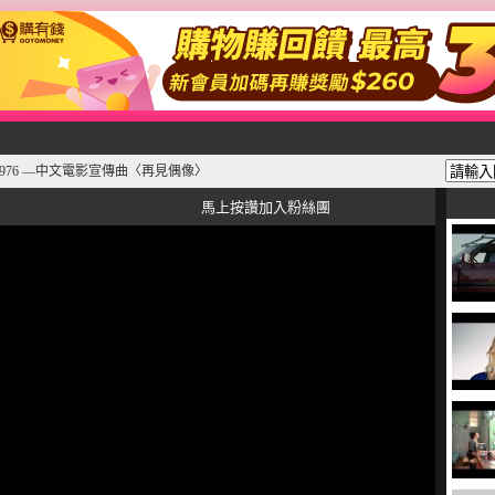
1976 —中文電影宣傳曲〈再見偶像〉
馬上按讚加入粉絲團