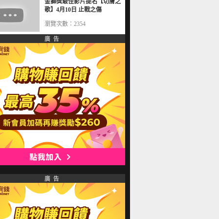
金獅獎最佳影片提名【切膚之
歌】4月10日 止戰之傷
瀏覽次數：2354
廣 告
廣 告