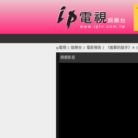
ip電視
娛樂台
電影預告
《進擊的鼓手》✕ 
》
》
》
精選影音