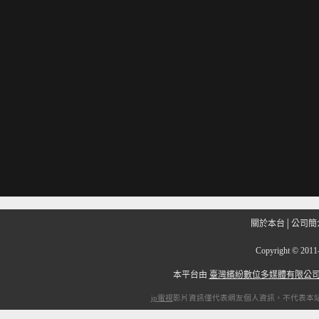
關於本台
│
公司簡
Copyright
©
201
本平台由
臺灣繽紛數位多媒體有限公
ip電視
影片資訊僅代表網友個人資訊，不代表本