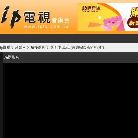
ip電視
音樂台
禧多唱片
李明洋-真心 (官方完整版MV) HD
》
》
》
精選影音