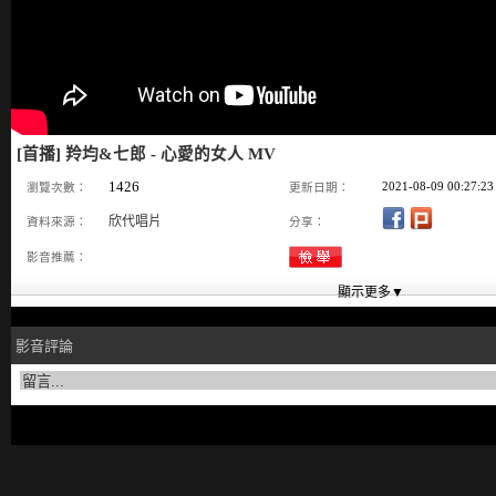
[首播] 羚均&七郎 - 心愛的女人 MV
1426
2021-08-09 00:27:23
瀏覽次數：
更新日期：
欣代唱片
資料來源：
分享：
影音推薦：
影音評論