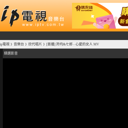
ip電視
音樂台
欣代唱片
[首播] 羚均&七郎 - 心愛的女人 MV
》
》
》
精選影音