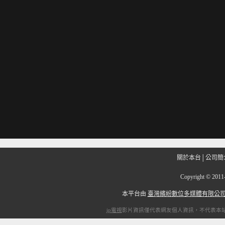
關於本台
│
公司簡
Copyright
©
201
本平台由
臺灣繽紛數位多媒體有限公
ip電視
影片資訊僅代表網友個人資訊，不代表本