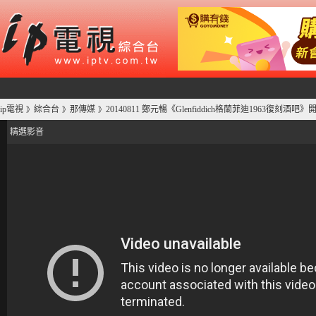
ip電視
綜合台
那傳媒
20140811 鄭元暢《Glenfiddich格蘭菲迪1963復刻酒吧
》
》
》
精選影音