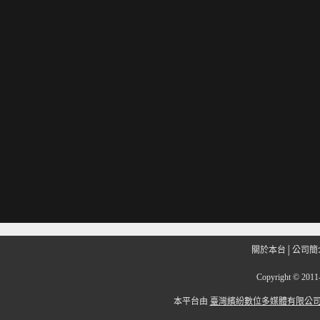
關於本台
│
公司簡
Copyright
©
201
本平台由
臺灣繽紛數位多媒體有限公