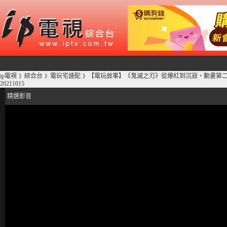
ip電視
綜合台
電玩宅速配
【電玩故事】《鬼滅之刃》從爆紅到沉寂，動畫第二
》
》
》
20211015
精選影音