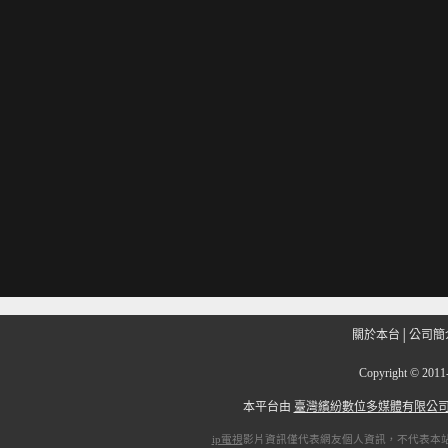
關於本台
│
公司簡
Copyright
©
201
本平台由
臺灣繽紛數位多媒體有限公
ip電視
影片資訊僅代表網友個人資訊，不代表本