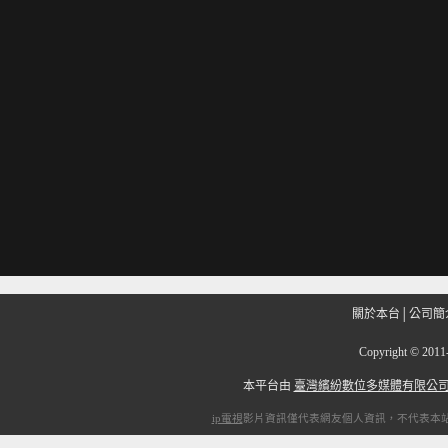
關於本台
│
公司簡
Copyright
©
201
本平台由
臺灣繽紛數位多媒體有限公
ip電視
影片資訊僅代表網友個人資訊，不代表本