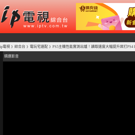
ip電視
綜合台
電玩宅速配
PS5主機性能實測出爐！讀取速度大幅提升屌打PS4 P
》
》
》
精選影音