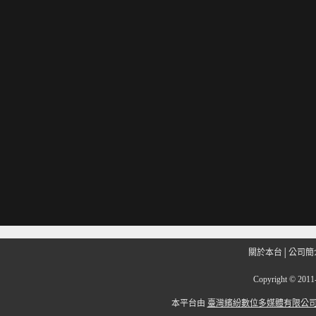
關於本台
│
公司簡
Copyright
©
201
本平台由
臺灣繽紛數位多媒體有限公