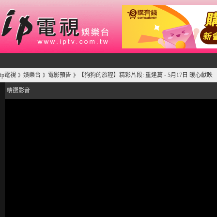
ip電視
娛樂台
電影預告
【狗狗的旅程】精彩片段: 重逢篇 - 5月17日 暖心獻映
》
》
》
精選影音