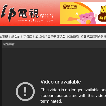
ip電視
綜合台
那傳媒
20150617 王尹平 邱偲亞《OB嚴選》校園星正妹網路超模
》
》
》
精選影音