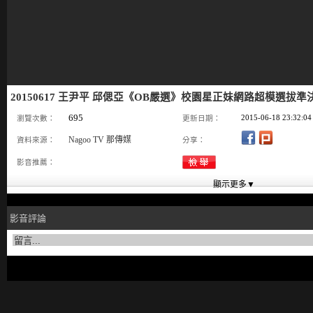
20150617 王尹平 邱偲亞《OB嚴選》校園星正妹網路超模選拔準決賽
695
2015-06-18 23:32:04
瀏覽次數：
更新日期：
Nagoo TV 那傳媒
資料來源：
分享：
影音推薦：
影音評論