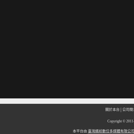
關於本台
│
公司簡
Copyright
©
201
本平台由
臺灣繽紛數位多媒體有限公