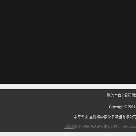
關於本台
│
公司簡
Copyright
©
201
本平台由
臺灣繽紛數位多媒體有限公
ip電視
影片資訊僅代表網友個人資訊，不代表本