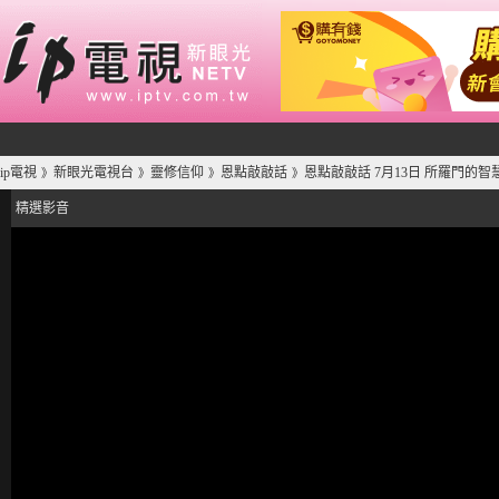
ip電視
新眼光電視台
靈修信仰
恩點敲敲話
恩點敲敲話 7月13日 所羅門的智
》
》
》
》
精選影音