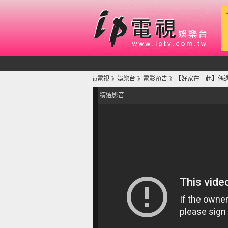
ip電視
娛樂台
電影預告
【好家在一起】偶遇歐
》
》
》
精選影音