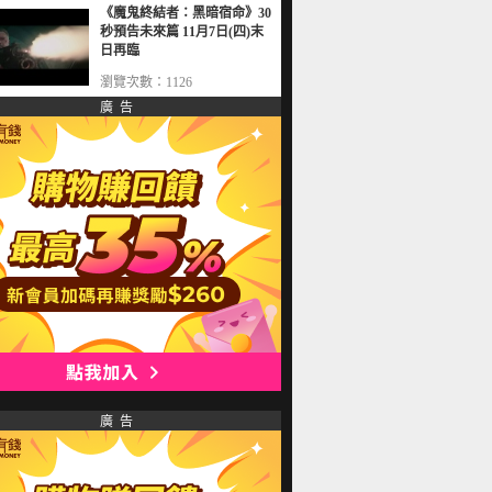
《魔鬼終結者：黑暗宿命》30
秒預告未來篇 11月7日(四)末
日再臨
瀏覽次數：1126
廣 告
廣 告