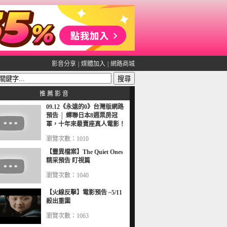
影音分享
|
媒體加入
|
網路商城
推 薦 影 音
09.12《永遠的0》台灣版網路
預告 │ 蟬聯日本8週票房冠
軍，十年來最賣座真人電影！
瀏覽次數：1010
【靈異檔案】The Quiet Ones
精采預告 盯視篇
瀏覽次數：1040
【火線反擊】電影預告 ~5/11
殺出重圍
瀏覽次數：1063