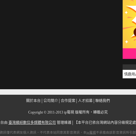
情趣用
關於本台
│
公司簡介
│
合作提案
│
人才招募
│
聯絡我們
Copyright
©
2011-2013 ip電視 版權所有‧轉載必究
平台由
臺灣繽紛數位多媒體有限公司
管理維護│
【本平台已依台灣網站內容分級規定處
資訊僅代表網友個人資訊，不代表本站同意其影音資訊，本
ip電視
不承擔由該影音資訊所引起