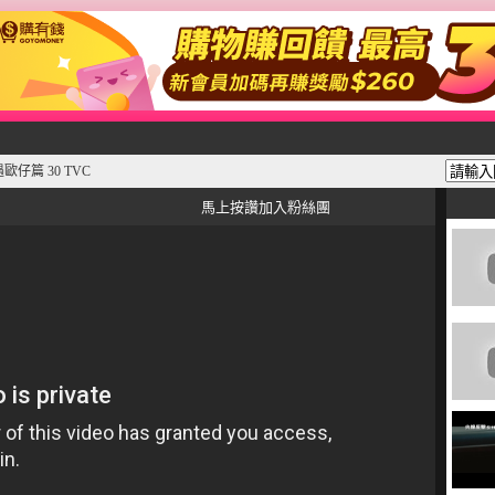
仔篇 30 TVC
馬上按讚加入粉絲團