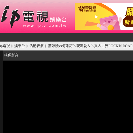
ip電視
娛樂台
活動表演
蕭敬騰vs何韻詩＼親密愛人＼異人世界ROCK'N ROAR 
》
》
》
精選影音