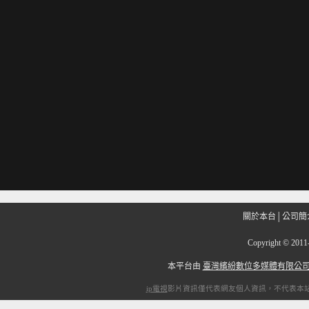
關於本台
│
公司簡
Copyright
©
201
本平台由
臺灣繽紛數位多媒體有限公
ip電視
影片資訊僅代表網友個人資訊，不代表本