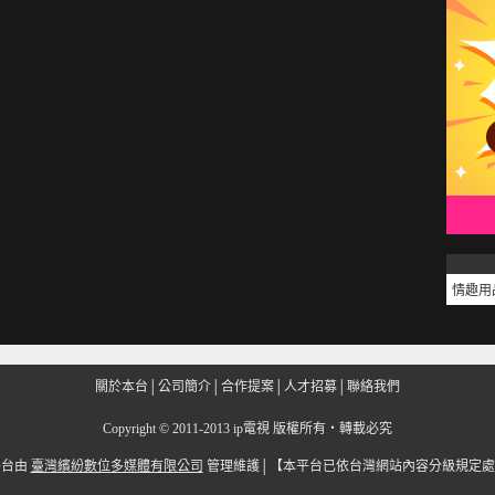
情趣用
關於本台
│
公司簡介
│
合作提案
│
人才招募
│
聯絡我們
Copyright
©
2011-2013 ip電視 版權所有‧轉載必究
平台由
臺灣繽紛數位多媒體有限公司
管理維護│
【本平台已依台灣網站內容分級規定處