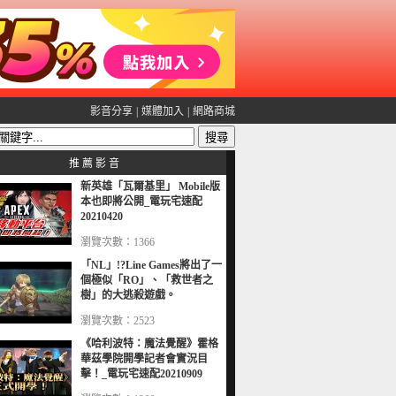
影音分享
|
媒體加入
|
網路商城
推 薦 影 音
新英雄「瓦爾基里」 Mobile版
本也即將公開_電玩宅速配
20210420
瀏覽次數：1366
「NL」!?Line Games將出了一
個極似「RO」、「救世者之
樹」的大逃殺遊戲。
瀏覽次數：2523
《哈利波特：魔法覺醒》霍格
華茲學院開學記者會實況目
擊！_電玩宅速配20210909