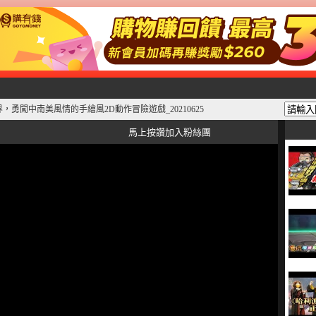
，勇闖中南美風情的手繪風2D動作冒險遊戲_20210625
馬上按讚加入粉絲團