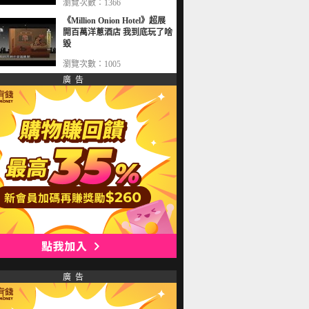
瀏覽次數：1366
《Million Onion Hotel》超展
開百萬洋蔥酒店 我到底玩了啥
毀
瀏覽次數：1005
廣 告
廣 告