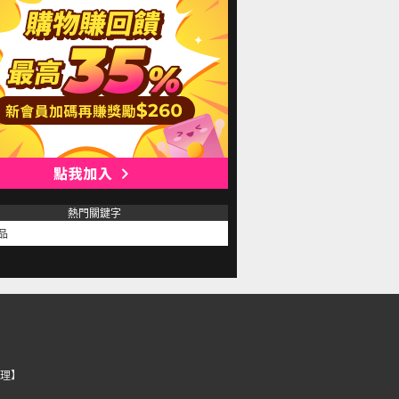
熱門關鍵字
品
理】