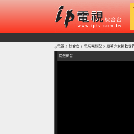
ip電視
綜合台
電玩宅速配
跟著少女拯救世界
》
》
》
精選影音